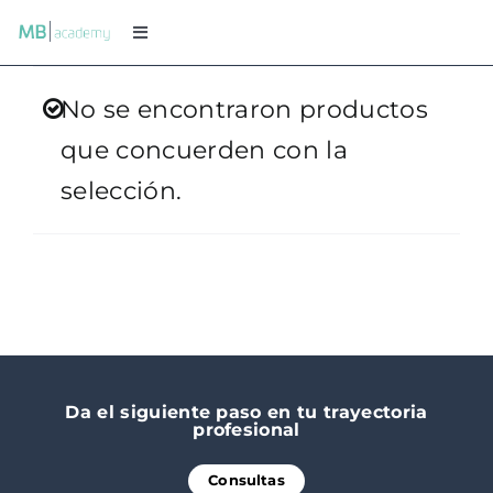
Saltar
Toggle
al
Navigation
Sobre MB Academy
contenido
No se encontraron productos
que concuerden con la
Programas
selección.
Instructores
Preguntas frecuentes
Testimonios
Da el siguiente paso en tu trayectoria
profesional
Consultas