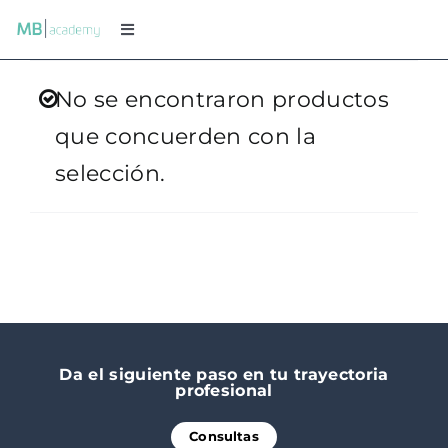
Saltar
Toggle
al
Navigation
Sobre MB Academy
contenido
No se encontraron productos
que concuerden con la
Programas
selección.
Instructores
Preguntas frecuentes
Testimonios
Da el siguiente paso en tu trayectoria
profesional
Consultas