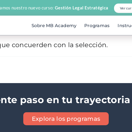
amos nuestro nuevo curso:
Gestión Legal Estratégica
Ver cur
Sobre MB Academy
Programas
Instru
ue concuerden con la selección.
ente paso en tu trayectoria
Explora los programas