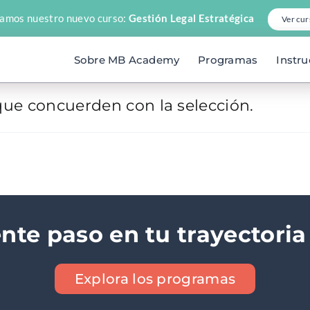
amos nuestro nuevo curso:
Gestión Legal Estratégica
Ver cur
Sobre MB Academy
Programas
Instru
ue concuerden con la selección.
ente paso en tu trayectoria
Explora los programas