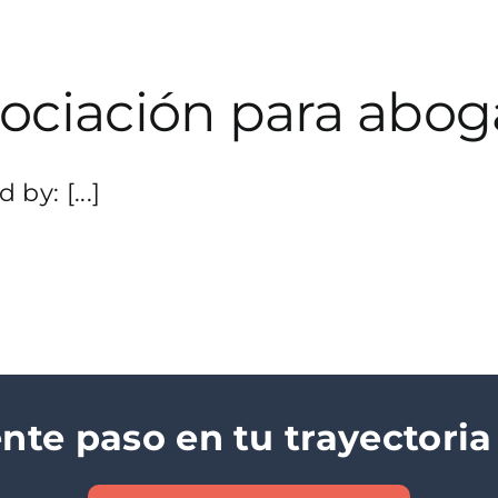
gociación para abo
y: [...]
ente paso en tu trayectoria