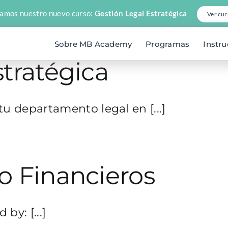
amos nuestro nuevo curso:
Gestión Legal Estratégica
Ver cur
Sobre MB Academy
Programas
Instru
stratégica
 departamento legal en [...]
o Financieros
y: [...]